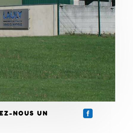

EZ-NOUS UN