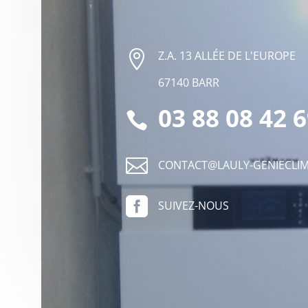

Z.A. 13 ALLÉE DE L'EUROPE
67140 BARR
03 88 08 42 


CONTACT@LAULY-GENIECLIM

SUIVEZ-NOUS