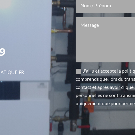
69
J'ai lu et accepte la polit
ATIQUE.FR
comprends que, lors du trans
contact et après avoir cliqu
personnelles ne sont transmi
uniquement que pour permett
Alternative: